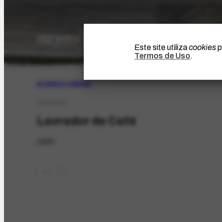
Este site utiliza
cookies
p
Termos de Uso
.
ACERVO
|
OBRAS
FCO-2744
Lavrador de Café
1934