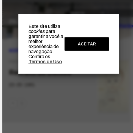
O Artista
Projeto Portin
Este site utiliza
cookies
para
garantir a você a
melhor
ACEITAR
experiência de
ACERVO
|
OBRAS
navegação.
Confira os
Termos de Uso
.
FCO-3523
Retrato de Denise
23-05-1961