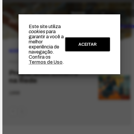
O Artista
Projeto Portin
Este site utiliza
cookies
para
garantir a você a
melhor
ACEITAR
experiência de
ACERVO
|
OBRAS
navegação.
Confira os
Termos de Uso
.
FCO-3748
Preparando Enterro
na Rede
1958