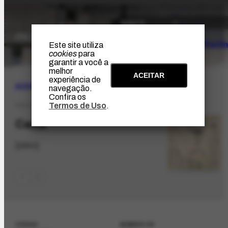
O Artista
Projeto Portin
Este site utiliza
cookies
para
garantir a você a
melhor
ACEITAR
experiência de
ACERVO
|
OBRAS
navegação.
Confira os
Termos de Uso
.
FCO-5094
Cana
[1941]
CÓDIGO
NÚMERO CR