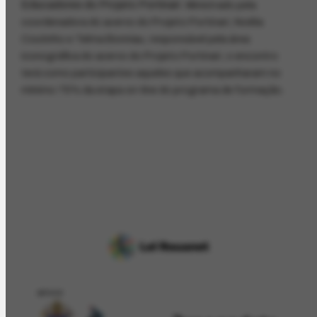
Educadores do Projeto Portinari.
Ministrado pela
coordenadora do acervo do Projeto Portinari, Noélia
Coutinho e Telma Bonniau, responsável pela área
iconográfica do acervo do Projeto Portinari, o encontro
terá como participantes aqueles que acompanharam no
mínimo 75% da etapa on-line do programa de formação.
APOIO