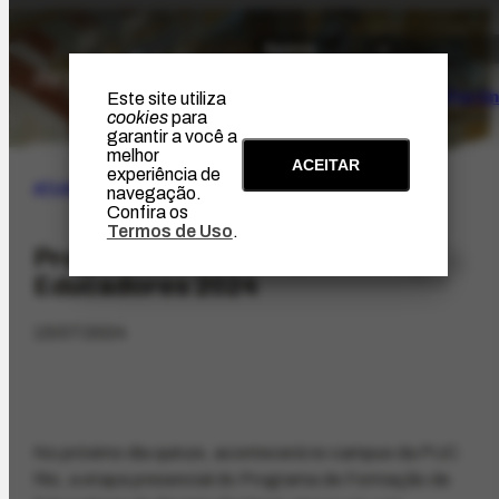
O Artista
Projeto Portin
Este site utiliza
cookies
para
garantir a você a
melhor
ACEITAR
experiência de
ATUALIDADES
|
AGENDA
navegação.
Confira os
Termos de Uso
.
Programa de Formação de
Educadores 2024
15/07/2024
No próximo dia quinze, acontecerá no campus da PUC
Rio, a etapa presencial do Programa de Formação de