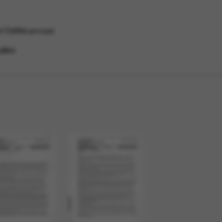
io Cunha
principal
ulino