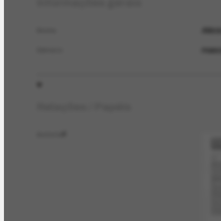
Informações gerais
Aléc
Nome
masc
Gênero
Relações / Papéis
Autoria
2