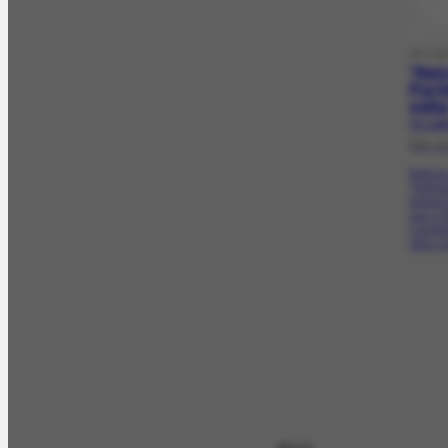
ARTIG
"Ret
Porti
volt
PR-1182
[30-1
Notici
"Retrat
Antoni
que o f
Candido
obra c