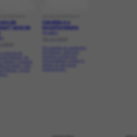
O DE PERIÓDICO
ARTIGO DE PERIÓDICO
rato de
Cândido e o
nari" está de
inconformismo
a
PR-11830.1
9.1
[30-12-2003]
2-2003]
Por ocasião do centenário
de Portinari, relaciona
a a redição de
eventos e ações que
o de Portinari" de
homenageiam o pintor. E,
o Callado. Comenta
apesar da não haver
ilho do pintor, João
programação...
 Portinari, vê sua
omo...