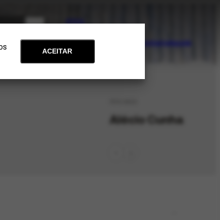
PT
EN
Acervo
Arte e Educação
Atualidades
Contato
Apoie
 os
ACEITAR
PES-9623
Alécio Cunha