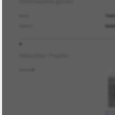
Informações gerais
Toni
Nome
femin
Gênero
Relações / Papéis
Autoria
5
ARTIG