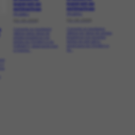
superam as
superam as
estimativas
estimativas
PR-12370.1
PR-12363.1
[02-06-2009]
[02-06-2009]
a
Comenta os resultados
Comenta os resultados
obtidos por obras de artistas
obtidos pelas obras de
brasileiros nos recentes
artistas brasileiros nos
leilões de arte latino-
leilões da Christie's e da
americana da Christie's e
Sotheby's, observando que
da...
a maioria...
ois
r o
uma
o