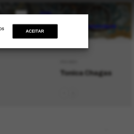
PT
EN
Acervo
Arte e Educação
Atualidades
Contato
Apoie
 os
ACEITAR
PES-9803
Tonica Chagas