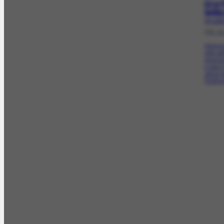
Di e 
leil
PR-1207
[15-1
Informa
arte la
promovi
e pela
obras 
Portinar