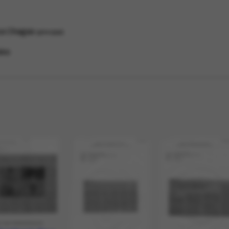
ca Chagas
principal
ino
O DE PERIÓDICO