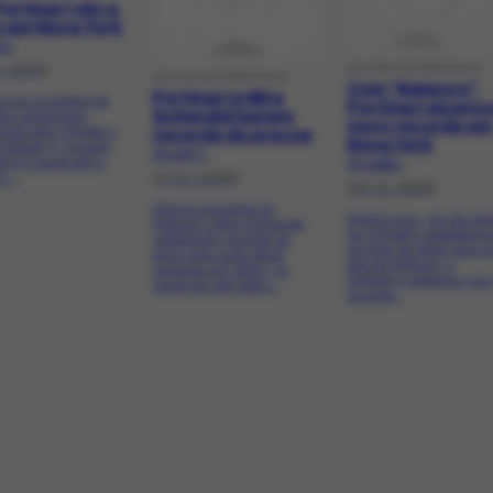
Portinari vão a
ão em Nova York
5.1
1-2005]
ARTIGO DE PERIÓDICO
ARTIGO DE PERIÓDICO
Com "Balanço",
Portinari e Mira
 que os leilões de
Portinari alcanç
Schendel batem
tino americana,
novo recorde em
dos pela Christie's
recorde de preços
Nova York
 Sotheby's, incluem
PR-12077.1
de Di Cavalcanti e
PR-12086.1
[17-11-2005]
i....
[18-11-2005]
Informa que telas de
Informa que, um dia dep
Portinari e Mira Schendel
da Christie's estabelece
registraram recorde de
recorde de leilão para 
preço para suas obras
tela de Portinari, a
vendidas em leilão, na
Sotheby's registrou nov
venda de arte latino...
recorde...