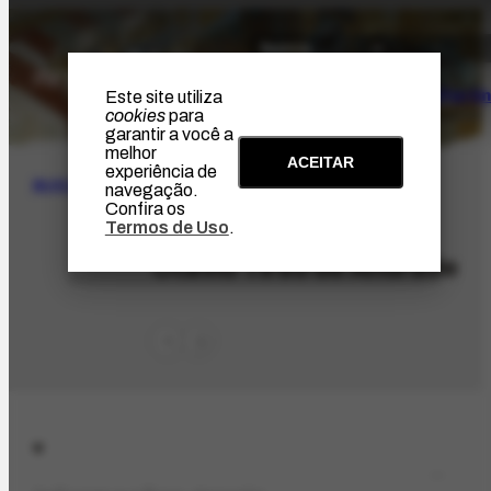
O Artista
Projeto Portin
Este site utiliza
cookies
para
garantir a você a
melhor
ACEITAR
experiência de
BUSCA
navegação.
Confira os
Termos de Uso
.
PES-310
Otávio Tirso de Andrade