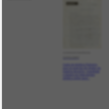
CORRESPONDÊNCIA
12/01/1957
Carta de Antônio Pedreira,
que na posição de diretor da
Galeria Arquimo, manifesta
o desejo do intercâmbio
artístico entre seus...