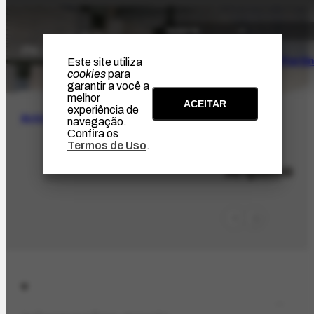
O Artista
Projeto Portin
Este site utiliza
cookies
para
garantir a você a
melhor
ACEITAR
experiência de
BUSCA
navegação.
Confira os
Termos de Uso
.
ORG-76.1
Arquimo