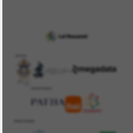
APOIO
PATROCÍNIO
REALIZAÇÂO