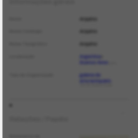
Informações gerais
Arquimo
Nome
Arquimo
Nome Catálogo
Arquimo
Nome Tipográfico
Argentina
Localização
Buenos Aires
LOCAL
galeria de
Tipo de Organização
arte/antiquário
TIPO DE ORGANIZAÇÃO
Relações / Papéis
Remetente de