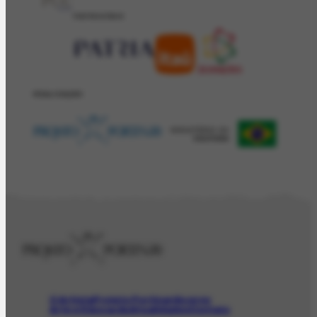
PATROCÍNIO
REALIZAÇÂO
O Artista
Projeto Portinari
Acervo
Arte e Educação
Atualidades
Contato