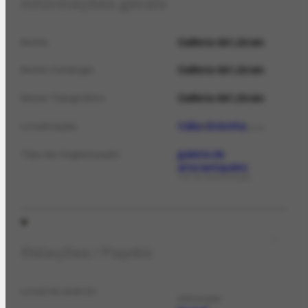
Informações gerais
Galleria del Libraio
Nome
Galleria del Libraio
Nome Catálogo
Galleria del Libraio
Nome Tipográfico
Itália
Bolonha
Localização
LOCAL
galeria de
Tipo de Organização
arte/antiquário
TIPO DE ORGANIZAÇÃO
Relações / Papéis
Local do evento
EXPOSIÇÃO