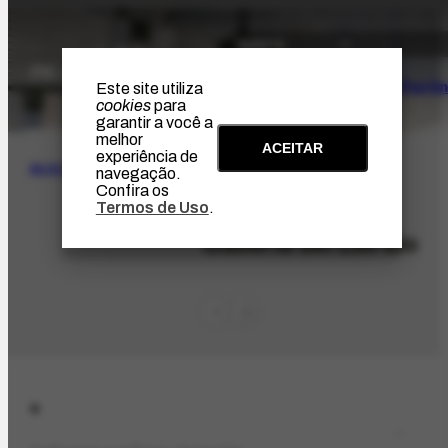
O Artista
Projeto Portin
Este site utiliza
cookies
para
garantir a você a
melhor
ACEITAR
experiência de
BUSCA
navegação.
Confira os
Termos de Uso
.
ORG-948.1
Galleria del Libraio