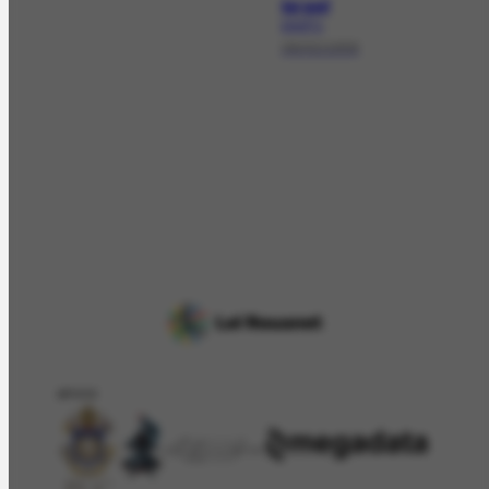
Israel
EX-277.1
08/02/1958
APOIO