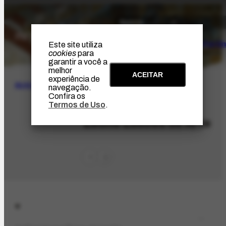
O Artista
Projeto Portin
Este site utiliza
cookies
para
garantir a você a
melhor
ACEITAR
experiência de
BUSCA
navegação.
Confira os
Termos de Uso
.
ORG-1136.1
Leone Leilões de Arte