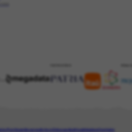
/1988
PATROCÍNIO
REALI
eto Portinari
Acervo
Arte e Educação
Atualidades
Contato