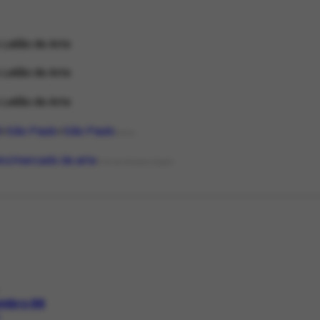
 Leilão de Arte
 Leilão de Arte
 Leilão de Arte
l
São Paulo
São Paulo
LOCAL
eiro/mercado de arte
TIPO DE ORGANIZAÇÃO
mbro 88
1