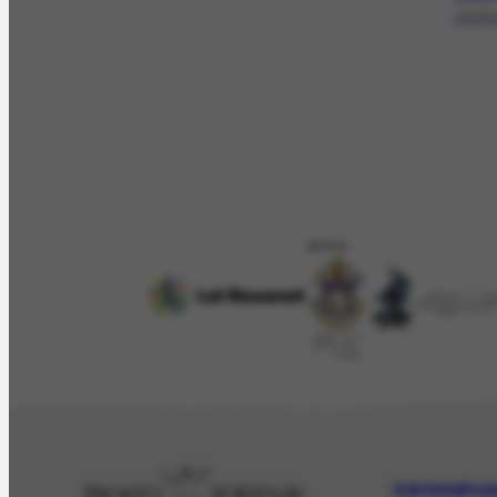
19/09
APOIO
O Artista
Proj