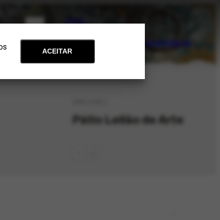
PT
EN
Acervo
Arte e Educação
Atualidades
Contato
Apoie
 os
ACEITAR
ORG-1138.1
Pátio Leilão de Arte