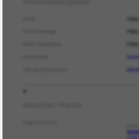
Informações gerais
Pátio
Nome
Pátio
Nome Catálogo
Pátio
Nome Tipográfico
Brasi
Localização
leilo
Tipo de Organização
Relações / Papéis
Organizador de
LEILÃO
Sete
LE-120.