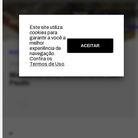
O Artista
Projeto Portin
Este site utiliza
cookies
para
garantir a você a
melhor
ACEITAR
experiência de
BUSCA
navegação.
Confira os
Termos de Uso
.
ORG-1209.1
Museu de Arte Moderna de São
Paulo