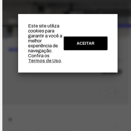
O Artista
Projeto Portin
Este site utiliza
cookies
para
garantir a você a
melhor
ACEITAR
experiência de
BUSCA
navegação.
Confira os
Termos de Uso
.
ORG-2005.1
Sharp