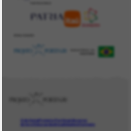
PATROCÍNIO
REALIZAÇÂO
O Artista
Projeto Portinari
Acervo
Arte e Educação
Atualidades
Contato