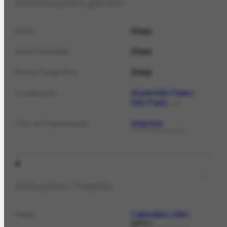
Informações gerais
Sharp
Nome
Sharp
Nome Catálogo
Sharp
Nome Tipográfico
Brasil
São Paulo
Localização
São Paulo
LOCAL
empresa
Tipo de Organização
TIPO DE ORGANIZAÇÃO
Relações / Papéis
Calendário 1994
Papel
patroc.