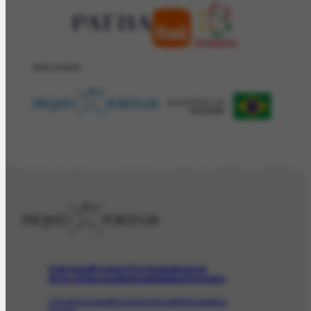
REALIZAÇÂO
O Artista
Projeto Portinari
Acervo
Arte e Educação
Atualidades
Contato
Obras
Iconográfico
AudioVisual
Bibliográfico