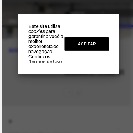
O Artista
Projeto Portin
Este site utiliza
cookies
para
garantir a você a
melhor
ACEITAR
experiência de
BUSCA
navegação.
Confira os
Termos de Uso
.
ORG-2130.1
Museu D. João VI