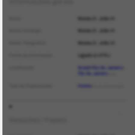
Informações gerais
Museu D. João VI
Nome
Museu D. João VI
Nome Catálogo
Museu D. João VI
Nome Tipográfico
Ligado à UFRJ.
Fonte da informação
Brasil
Rio de Janeiro
Localização
Rio de Janeiro
LOCAL
museu
Tipo de Organização
TIPO DE ORGANIZAÇÃO
Relações / Papéis