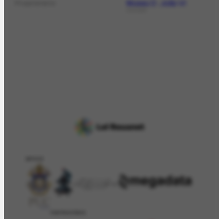
Museu D. João VI
Proprietário
COLEÇÃO
APOIO
PATROCÍNIO