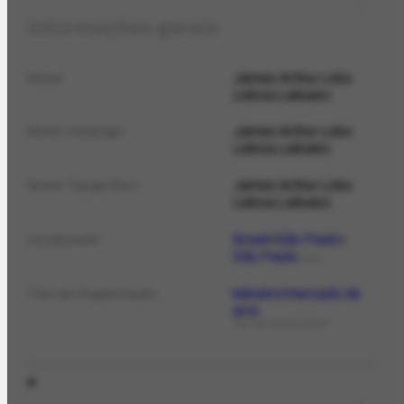
Informações gerais
James Arthur Lobo
Nome
Lisboa Leiloeiro
James Arthur Lobo
Nome Catálogo
Lisboa Leiloeiro
James Arthur Lobo
Nome Tipográfico
Lisboa Leiloeiro
Brasil
São Paulo
Localização
São Paulo
LOCAL
leiloeiro/mercado de
Tipo de Organização
arte
TIPO DE ORGANIZAÇÃO