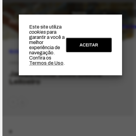
O Artista
Projeto Portin
Este site utiliza
cookies
para
garantir a você a
melhor
ACEITAR
experiência de
BUSCA
navegação.
Confira os
Termos de Uso
.
ORG-2659.2
James Arthur Lobo Lisboa
Leiloeiro