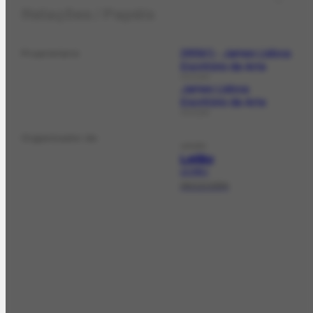
Relações / Papéis
2659/1- James Lisboa
Proprietário
Escritório de Arte
COLEÇÃO
James Lisboa
Escritório de Arte
COLEÇÃO
Organizador de
LEILÃO
Leilão
LE-249.1
06/12/1994