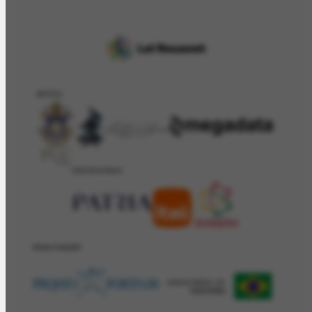
APOIO
PATROCÍNIO
REALIZAÇÂO