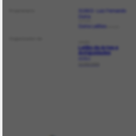
3199/2- Luiz Fernando
Proprietário
Dutra
COLEÇÃO
Dutra Leilões
COLEÇÃO
Organizador de
LEILÃO
Leilão de Artes e
Antiguidades
LE-311.1
21/06/1999