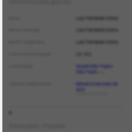
Informações gerais
Luiz Fernando Dutra
Nome
Luiz Fernando Dutra
Nome Catálogo
Luiz Fernando Dutra
Nome Tipográfico
LE-311
Fonte da informação
Brasil
São Paulo
Localização
São Paulo
LOCAL
leiloeiro/mercado de
Tipo de Organização
arte
TIPO DE ORGANIZAÇÃO
Relações / Papéis