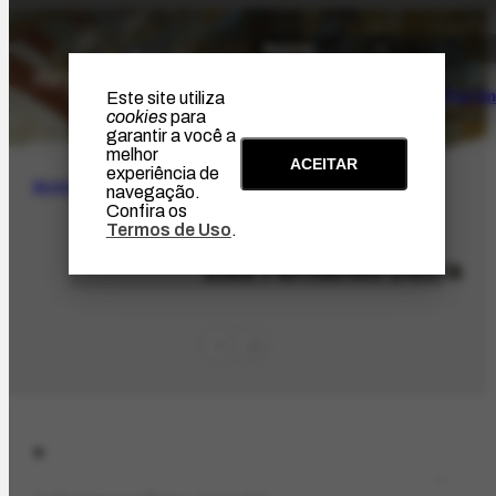
O Artista
Projeto Portin
Este site utiliza
cookies
para
garantir a você a
melhor
ACEITAR
experiência de
BUSCA
navegação.
Confira os
Termos de Uso
.
ORG-3199.2
Luiz Fernando Dutra