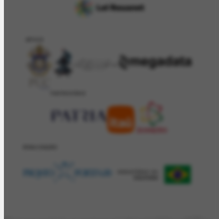
APOIO
PATROCÍNIO
REALIZAÇÂO