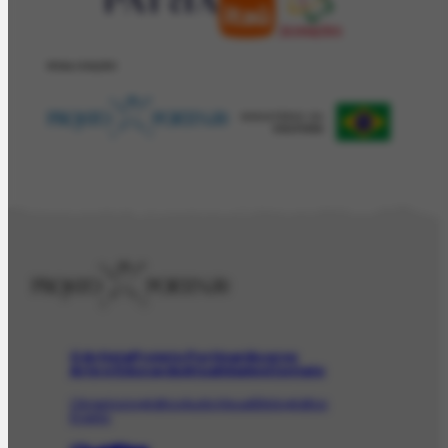
REALIZAÇÂO
O Artista
Projeto Portinari
Acervo
Arte e Educação
Atualidades
Contato
Obras
Iconográfico
AudioVisual
Bibliográfico
Evento