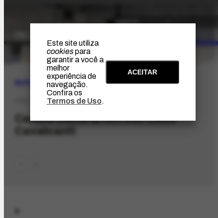
O Artista
Projeto Portin
Este site utiliza
cookies
para
garantir a você a
melhor
ACEITAR
experiência de
BUSCA
navegação.
Confira os
Termos de Uso
.
ORG-3215.1
Centro Cultural Alfredo Leite
Cavalcanti