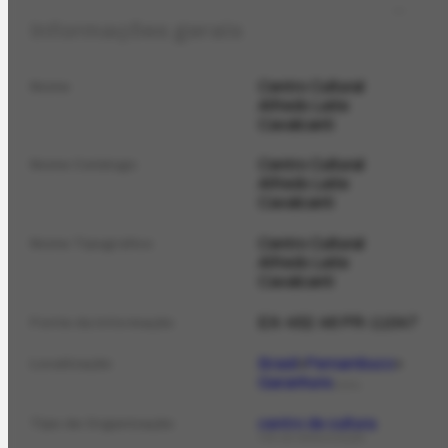
Informações gerais
Centro Cultural
Nome
Alfredo Leite
Cavalcanti
Centro Cultural
Nome Catálogo
Alfredo Leite
Cavalcanti
Centro Cultural
Nome Tipográfico
Alfredo Leite
Cavalcanti
EX-452.46 PR-11047
Fonte da informação
Brasil
Pernambuco
Localização
Garanhuns
LOCAL
centro de cultura
Tipo de Organização
TIPO DE ORGANIZAÇÃO