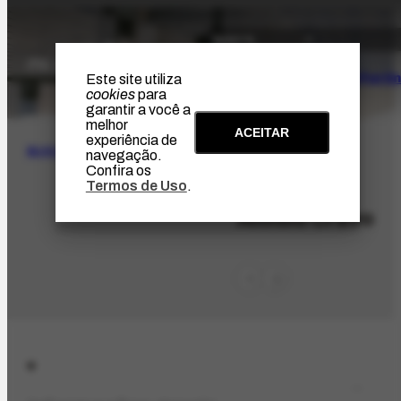
O Artista
Projeto Portin
Este site utiliza
cookies
para
garantir a você a
melhor
ACEITAR
experiência de
BUSCA
navegação.
Confira os
Termos de Uso
.
ORG-3340.1
Aloisio Cravo