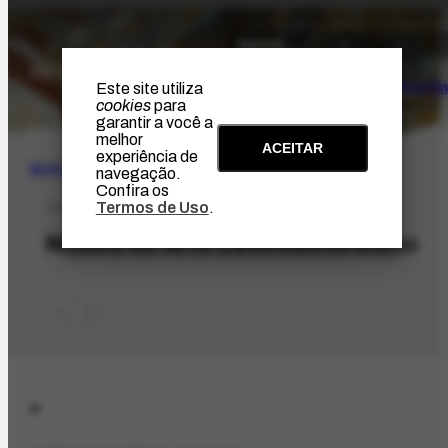
O Artista
Projeto Portin
Este site utiliza
cookies
para
garantir a você a
melhor
ACEITAR
experiência de
BUSCA
navegação.
Confira os
Termos de Uso
.
ORG-3343.1
Museo de Arte Latinoamericano