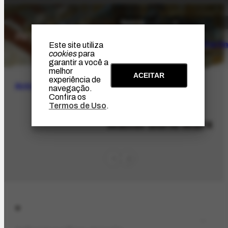
O Artista
Projeto Portin
Este site utiliza
cookies
para
garantir a você a
melhor
ACEITAR
experiência de
BUSCA
navegação.
Confira os
Termos de Uso
.
PES-1087
Walter Burle Marx