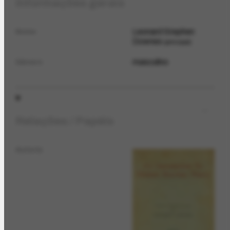
Informações gerais
Leonard Stephen
Nome
Downes
principal
masculino
Gênero
Relações / Papéis
Autoria