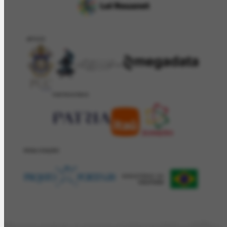
APOIO
PATROCÍNIO
REALIZAÇÂO