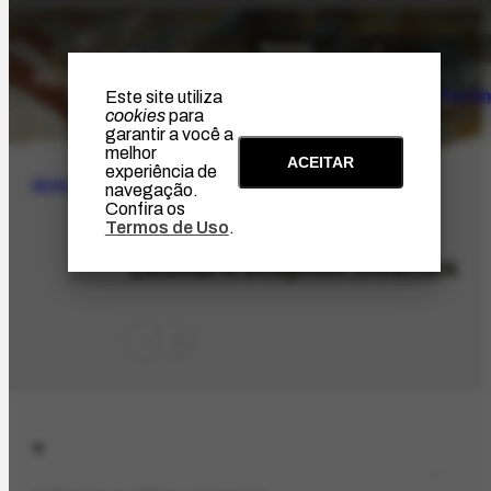
O Artista
Projeto Portin
Este site utiliza
cookies
para
garantir a você a
melhor
ACEITAR
experiência de
BUSCA
navegação.
Confira os
Termos de Uso
.
PES-1968
Leonard Stephen Downes