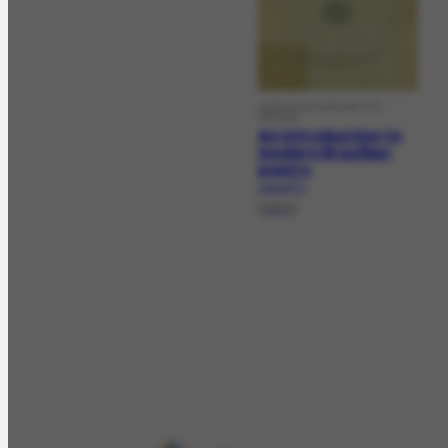
LIVROS DE ASSUNTOS
GERAIS
An introduction to
modern Brazilian
poetry
LAG-377.1
[1954]