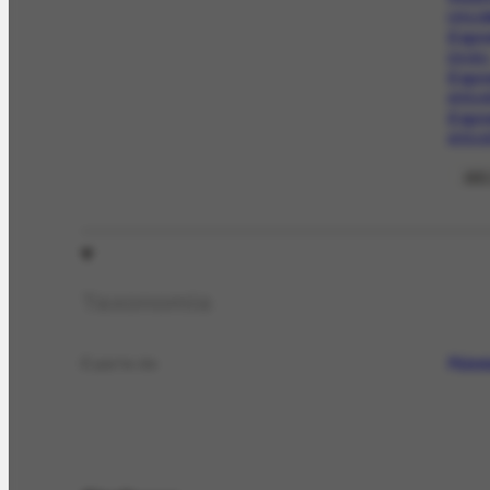
ORG-35
Expos
EX-142.
Expos
AFRH-67
Expos
AFRH-67
VER
Taxonomia
Rúss
É parte de