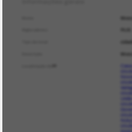
Informações gerais
Mosc
Nome
RUS
Sigla (abrev.)
cidad
Tipo de local
Mos
Descrição
Casa
Localização de
23
ORG-39
Novos
ORG-60
Verla
ORG-60
União
ORG-20
Gove
ORG-22
Nckyc
ORG-28
Inost