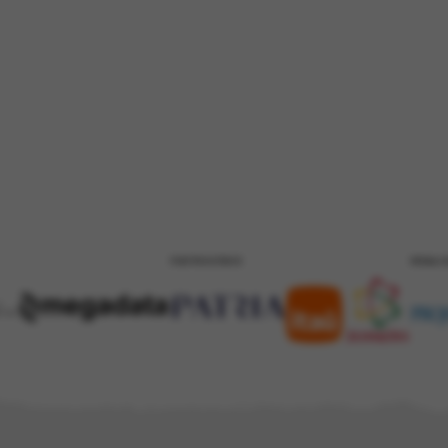
PATROCÍNIO
REALI