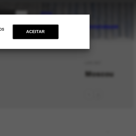
PT
EN
Acervo
Arte e Educação
Atualidades
Contato
Apoie
 os
ACEITAR
LOC-347
Moscou