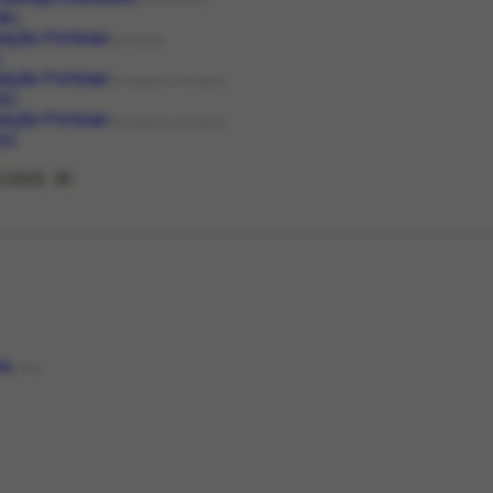
ORGANIZAÇÃO
85.1
ição Portinari
EXPOSIÇÃO
1
ição Portinari
FOTOGRAFIA HISTÓRICA
8.1
ição Portinari
FOTOGRAFIA HISTÓRICA
9.1
 TODOS
23
ia
LOCAL