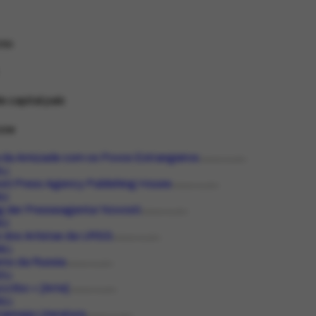
ou
e capital país
cow
 da Amizade com os Povos Estrangeiros
ORGANIZAÇÃO
1.1
ti Press Agency Publishing House
ORGANIZAÇÃO
6.2
g der Presseagentur Novosti
ORGANIZAÇÃO
6.3
 dos Artistas da URSS
ORGANIZAÇÃO
92.1
rno da Russia
ORGANIZAÇÃO
75.1
ctbo = [Arte]
ORGANIZAÇÃO
32.1
rannaja Literatura