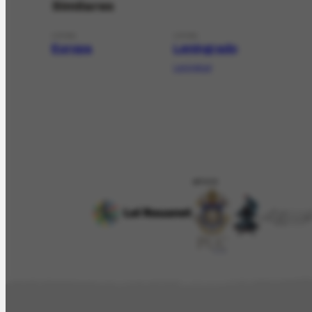
Similares
LOCAL
LOCAL
Europa
Leningrado
Leningrad
APOIO