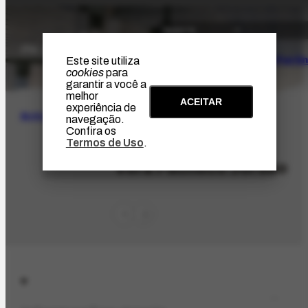
O Artista
Projeto Portin
Este site utiliza
cookies
para
garantir a você a
melhor
ACEITAR
experiência de
BUSCA
navegação.
Confira os
Termos de Uso
.
PES-3050
Vera Pacheco Jordão