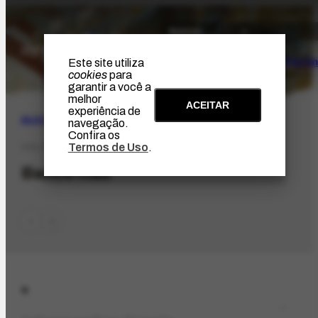
O Artista
Projeto Portin
Este site utiliza
cookies
para
garantir a você a
melhor
ACEITAR
experiência de
BUSCA
navegação.
Confira os
Termos de Uso
.
COL-734
Banco Itaú