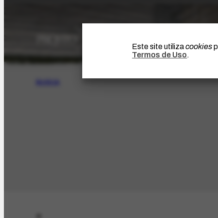
Este site utiliza
cookies
p
Termos de Uso
.
BUSCA