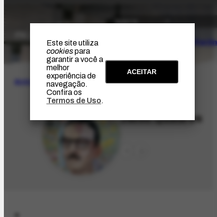
O Artista
Projeto Portin
Este site utiliza
cookies
para
garantir a você a
melhor
ACEITAR
experiência de
BUSCA
navegação.
Confira os
Termos de Uso
.
PES-5126
Jânio Quadros