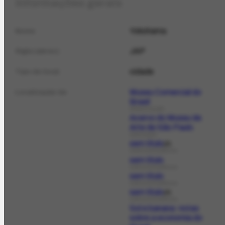
Informações gerais
Yokohama
Nome
JAP
Sigla (abrev.)
cidade
Tipo de local
Museu Comercial do
Localização de
Brasil
ORGANIZAÇÃO
Acervo do Museu de
Arte de São Paulo
EXPOSIÇÃO
sem título
P
CORRESPONDÊNCIA
sem título
CORRESPONDÊNCIA
sem título
CORRESPONDÊNCIA
sem título
P
CORRESPONDÊNCIA
Sol e banana: notas
sobre a economia do