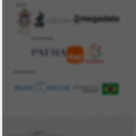
APOIO
PATROCÍNIO
REALIZAÇÂO