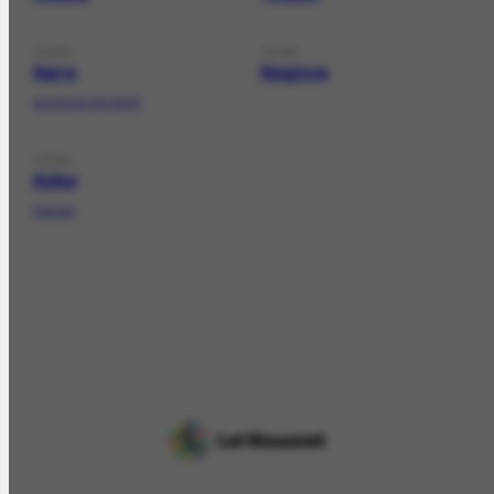
LOCAL
LOCAL
Nara
Nagoya
província de Aichi
LOCAL
Kobe
Kansai