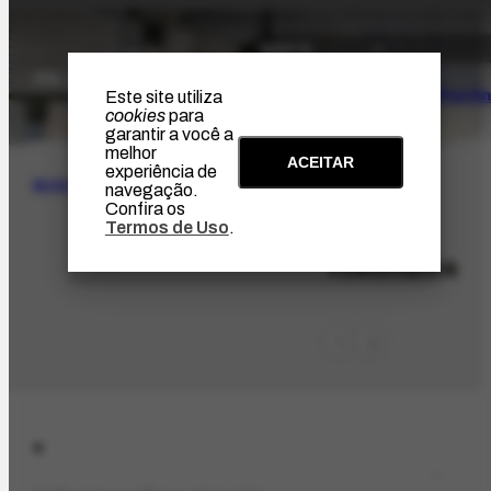
O Artista
Projeto Portin
Este site utiliza
cookies
para
garantir a você a
melhor
ACEITAR
experiência de
BUSCA
navegação.
Confira os
Termos de Uso
.
LOC-616
Yokohama