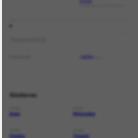
Brasil
LIVROS DE ASSUNTOS GERAIS
Taxonomia
Japão
É parte de
LOCAL
Similares
LOCAL
LOCAL
Asia
Shizouka
LOCAL
LOCAL
Osaka
Tóquio