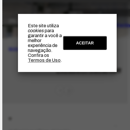
O Artista
Projeto Portin
Este site utiliza
cookies
para
garantir a você a
melhor
ACEITAR
experiência de
BUSCA
navegação.
Confira os
Termos de Uso
.
PES-5559
Elizabeth Sacartoff