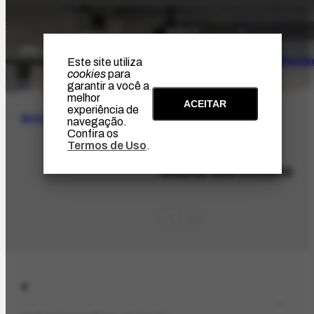
O Artista
Projeto Portin
Este site utiliza
cookies
para
garantir a você a
melhor
ACEITAR
experiência de
BUSCA
navegação.
Confira os
Termos de Uso
.
PES-5805
Maria Sermolino