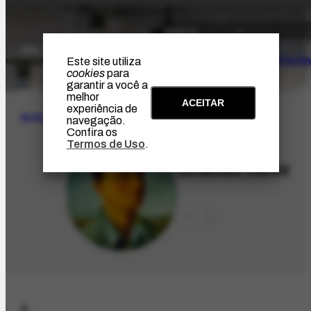
O Artista
Projeto Portin
Este site utiliza
cookies
para
garantir a você a
melhor
ACEITAR
experiência de
BUSCA
navegação.
Confira os
Termos de Uso
.
PES-6298
Orlando Teruz