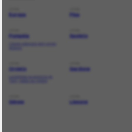
LOCAL
LOCAL
Europa
Pisa
LOCAL
LOCAL
Pompéia
Spoleto
Cidade soterrada pelo vulcão
Vesúvio.
LOCAL
LOCAL
Orvieto
Gardone
Localidade na província de
Terni, região da Umbria;
LOCAL
LOCAL
Gênes
Lissone