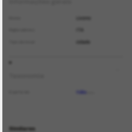
Informações gerais
Livorno
Nome
ITA
Sigla (abrev.)
cidade
Tipo de local
Taxonomia
Itália
É parte de
LOCAL
Similares