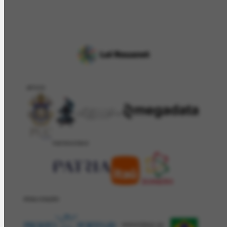
APOIO
PATROCÍNIO
REALIZAÇÂO