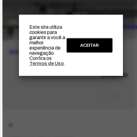
O Artista
Projeto Portin
Este site utiliza
cookies
para
garantir a você a
melhor
ACEITAR
experiência de
BUSCA
navegação.
Confira os
Termos de Uso
.
LOC-724
Livorno