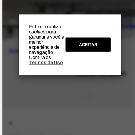
O Artista
Projeto Portin
Este site utiliza
cookies
para
garantir a você a
melhor
ACEITAR
experiência de
BUSCA
navegação.
Confira os
Termos de Uso
.
PES-6429
Nara Portinari