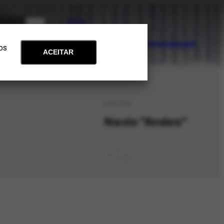
PT
EN
Acervo
Arte e Educação
Atualidades
Contato
Apoie
 os
ACEITAR
LOC-749
Navio "Andes"