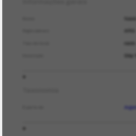
Informações gerais
Navio
Nome
ARG
Sigla (abrev.)
navio
Tipo de local
Ship 
Descrição
Taxonomia
Argen
É parte de