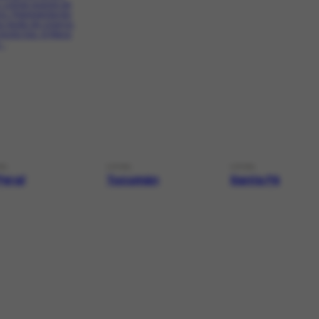
. Linhas suaves de
no. Representação
o-busto de criança,
fundo liso. A figura
..
AL
LOCAL
LOCAL
Peral
Tucumán
Santa Fé