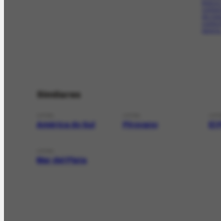
branco
contor
de mei
contra 
parece.
Similares
LOCAL
LOCAL
LOC
América do Sul
Pirovano
El 
LOCAL
Mar del Plata