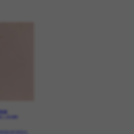
nça
0 | CR-2909
ição em terra e