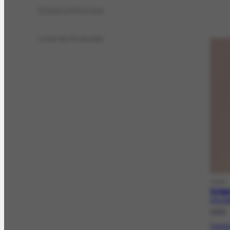
Descritores
Local de Produção
OBRA
Cria
FCO-310
1950
Compos