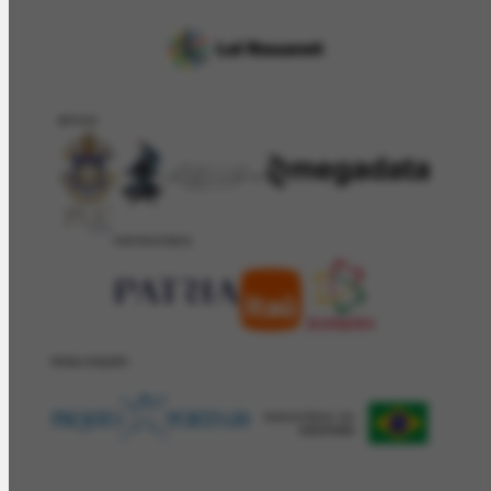
APOIO
PATROCÍNIO
REALIZAÇÂO