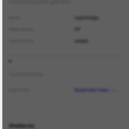
Informações gerais
Itapetininga
Nome
SP
Sigla (abrev.)
cidade
Tipo de local
Taxonomia
Brasil
São Paulo
É parte de
LOCAL
Similares