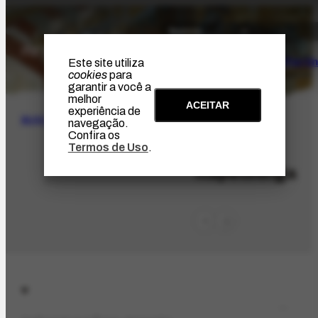
O Artista
Projeto Portin
Este site utiliza
cookies
para
garantir a você a
melhor
ACEITAR
experiência de
BUSCA
navegação.
Confira os
Termos de Uso
.
LOC-750
Itapetininga