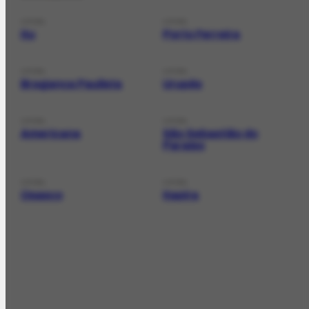
LOCAL
LOCAL
Itu
Porto Ferreira
LOCAL
LOCAL
Bragança Paulista
Urupês
LOCAL
LOCAL
Americana
São Sebastião do
Paraíso
LOCAL
LOCAL
Osasco
Itapira