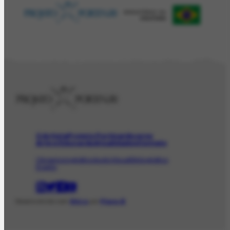
O Artista
Projeto Portinari
Acervo
Arte e Educação
Atualidades
Contato
Obras
Iconográfico
AudioVisual
Bibliográfico
Evento
Desenvolvido com
Shiro
por
Plano B