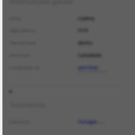
Informações gerais
Cadima
Nome
POR
Sigla (abrev.)
distrito
Tipo de local
Catanhede
Descrição
sem título
Localização de
CORRESPONDÊNCIA
Taxonomia
Portugal
É parte de
LOCAL