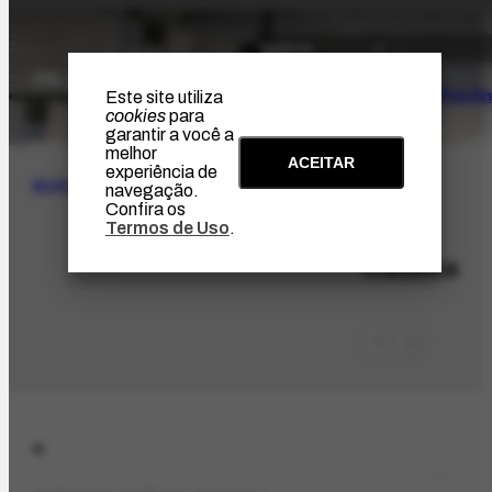
O Artista
Projeto Portin
Este site utiliza
cookies
para
garantir a você a
melhor
ACEITAR
experiência de
BUSCA
navegação.
Confira os
Termos de Uso
.
LOC-760
Cadima