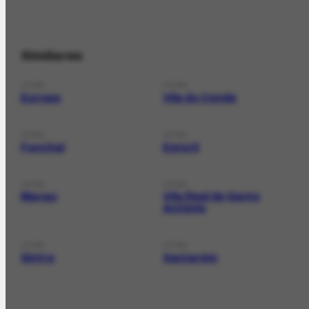
Similares
LOCAL
LOCAL
Europa
Vila do Conde
LOCAL
LOCAL
Funchal
Estoril
LOCAL
LOCAL
Macau
Vila Real de Santo
Antônio
LOCAL
LOCAL
Sintra
Santarém