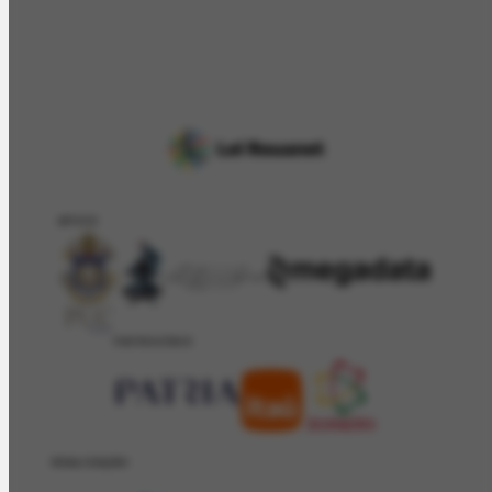
APOIO
PATROCÍNIO
REALIZAÇÂO