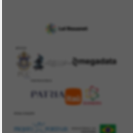
APOIO
PATROCÍNIO
REALIZAÇÂO