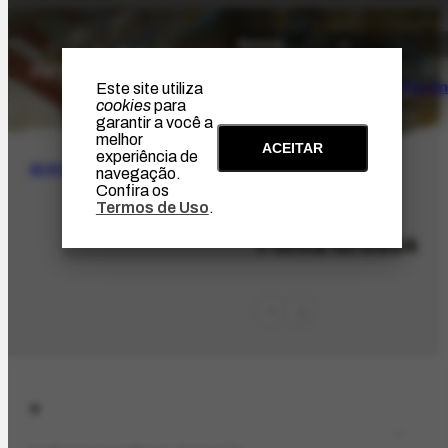
O Artista
Projeto Portin
Este site utiliza
cookies
para
garantir a você a
melhor
ACEITAR
experiência de
BUSCA
navegação.
Confira os
Termos de Uso
.
LOC-766
Ponta Grossa