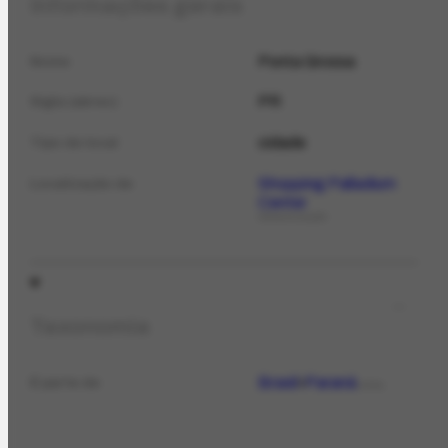
Informações gerais
Ponta Grossa
Nome
PR
Sigla (abrev.)
cidade
Tipo de local
Shopping Palladium
Localização de
Center
ORGANIZAÇÃO
Taxonomia
Brasil
Paraná
É parte de
LOCAL