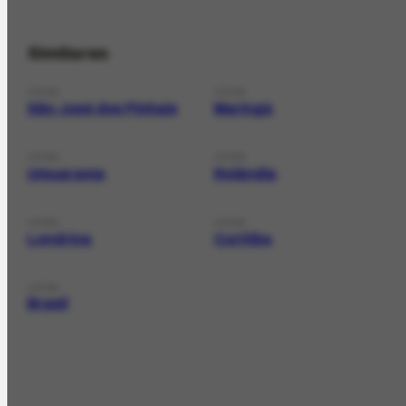
Similares
LOCAL
LOCAL
São José dos Pinhais
Maringá
LOCAL
LOCAL
Umuarama
Rolândia
LOCAL
LOCAL
Londrina
Curitiba
LOCAL
Brasil