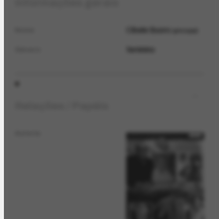
Informações gerais
Cibele Buoro
Nome
principal
feminino
Gênero
Relações / Papéis
Autoria