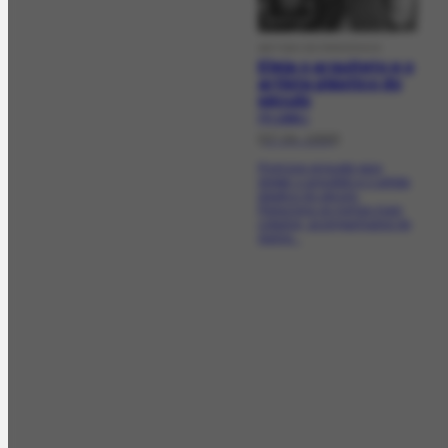
ARTIGO DE PERIÓDICO
Eleja o arquiteto e o
artista plástico do
século
PR-10899.1
[07-04-1999]
Promove enquete para
eleger o arquiteto e o artista
plástico do século.
Relaciona os nomes mais
cotados, acompanhados de
dados...