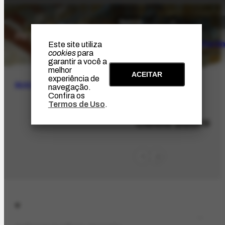
O Artista
Projeto Portin
Este site utiliza
cookies
para
garantir a você a
melhor
ACEITAR
experiência de
BUSCA
navegação.
Confira os
Termos de Uso
.
PES-8274
Cibele Buoro