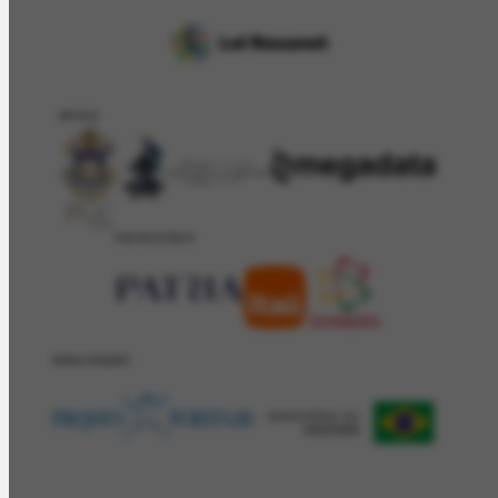
APOIO
PATROCÍNIO
REALIZAÇÂO