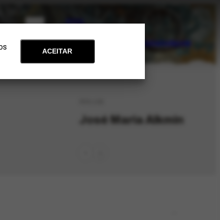
PT
EN
Acervo
Arte e Educação
Atualidades
Contato
Apoie
 os
ACEITAR
PES-138
José Maria Alkmin