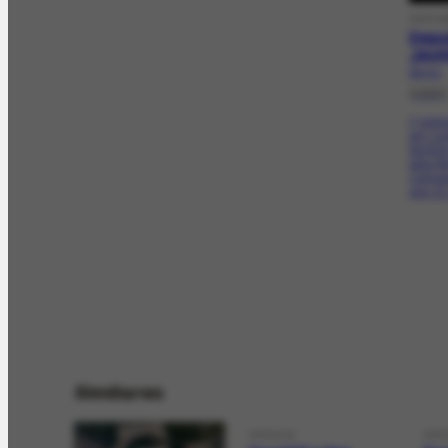
DEPOI
Depo
Jaym
DE-4.1
[1982
lª entr
em Cam
familia
pela li
Campos
aos 12 
Similares
PESSOA
PES