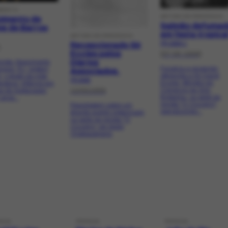
MENTO
ARTIGO DE PERIÓDICO
imento de
Salmão defuma
e de Barros
em festa tropica
ARTIGO DE PERIÓDICO
Recepcionado Sir
PR-10224.1
]
Eccles pelos
[07-06-1958]
Diários
evista: Nascimento
Focaliza a recepção
pos, RJ; origem
Associados.
oferecida a Sir David
r; o gosto da mãe
PR-5393
Eccles, Ministro do
teratura; infância em
13/05/1958
Comércio da Grã-
 de Goitacases;
Bretanha, na sede da
anos...
revista "O Cruzeiro",
Reportagem sobre um
reproduzindo...
grande evento organizado
na sede da revista "O
Cruzeiro', por Assis
Chateaubriand.
SOA
PESSOA
PESSOA