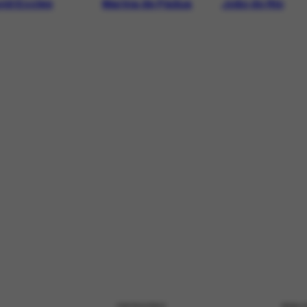
vid Eccles
Marina de Pádua
João do Rio
PATROCÍNIO
REALI