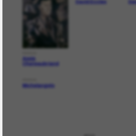
David Eccles
Da
PESSOA
Assis
Chateaubriand
PESSOA
Michelangelo
APOIO