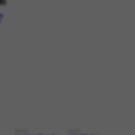
do
l
PESSOA
PESSOA