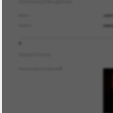
Informações gerais
José 
Nome
masc
Gênero
Descritores
Pessoa mencionada em
3