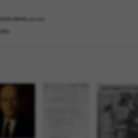
Maria Alkmin
principal
ulino