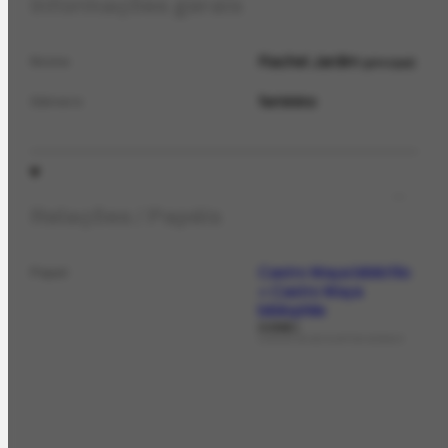
Informações gerais
Rachel Jardim
Nome
principal
feminino
Gênero
Relações / Papéis
Castro Maya bibliófilo
Papel
= Castro Maya
bibliophile
colab.
LIVROS DE ASSUNTOS GERAIS