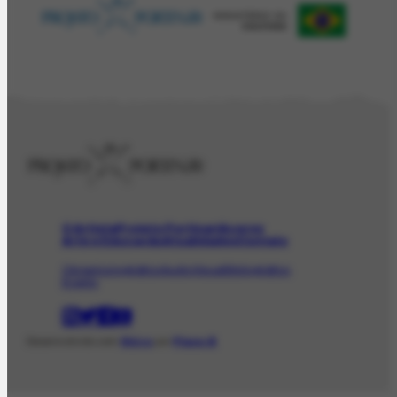
O Artista
Projeto Portinari
Acervo
Arte e Educação
Atualidades
Contato
Obras
Iconográfico
AudioVisual
Bibliográfico
Evento
Desenvolvido com
Shiro
por
Plano B