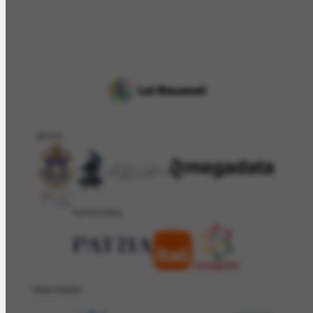
APOIO
PATROCÍNIO
REALIZAÇÂO