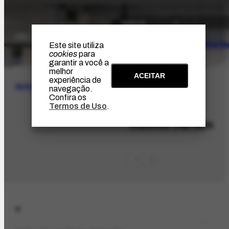
O Artista
Projeto Portin
Este site utiliza
cookies
para
garantir a você a
melhor
ACEITAR
experiência de
BUSCA
navegação.
Confira os
Termos de Uso
.
PES-9114
Rachel Jardim