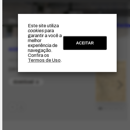
O Artista
Projeto Portin
Este site utiliza
cookies
para
garantir a você a
melhor
ACEITAR
experiência de
ACERVO
|
BIBLIOGRÁFICO
navegação.
Confira os
Termos de Uso
.
CO-1767.1
[19-03-1935]
download