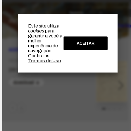
O Artista
Projeto Portin
Este site utiliza
cookies
para
garantir a você a
melhor
ACEITAR
experiência de
ACERVO
|
BIBLIOGRÁFICO
navegação.
Confira os
Termos de Uso
.
CO-2795.1
[26-09-1946]
download