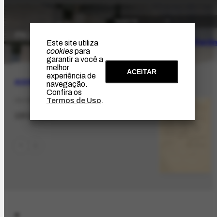
O Artista
Projeto Portin
Este site utiliza
cookies
para
garantir a você a
melhor
ACEITAR
experiência de
ACERVO
|
BIBLIOGRÁFICO
navegação.
Confira os
Termos de Uso
.
CO-5386.1
13/11/1940