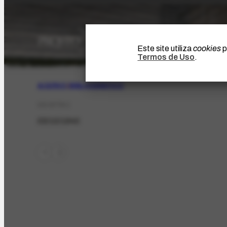
Este site utiliza
cookies
p
Termos de Uso
.
ACERVO
|
BIBLIOGRÁFICO
CO-5778.1
03/10/1940