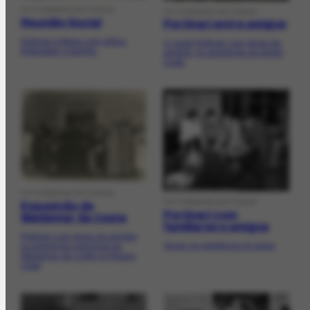
FOTOGRAFIA HISTÓRICA
FOTOGRAFIA HISTÓRICA
Reunião Social
Portinari entre amigos
Portinari e Maria com Arthur
O casal Portinari com grupo de
Rubinstein e família.
amigos, na exposição de André
Lhote.
FOTOGRAFIA HISTÓRICA
FOTOGRAFIA HISTÓRICA
Exposição de
Portinari com
Waldemar da Costa
familiares e amigos
Portinari com grupo de amigos
Grupo na residência do pintor
na exposição individual de
Waldemar da Costa no Palace
Hotel