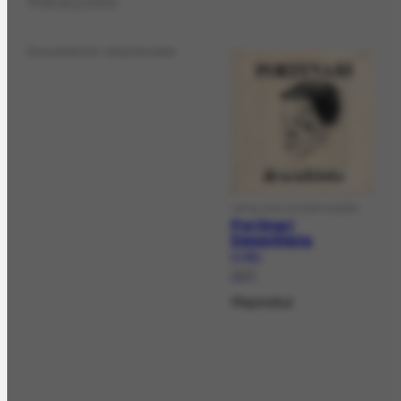
Relações
Documento relacionado
CATALOGO DE EXPOSIÇÃO
Portinari
Desenhista
CT-89.1
1977
Reproduz