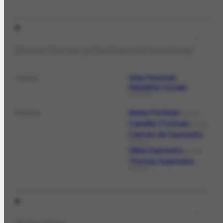
Descritores (citados/retratados)
Vida Pessoal
Temas
Reuniões sociais
ASSUNTO
Maria Portinari
Pessoa
PESSOA
Candido Portinari
PESSOA
Carmen de Saavedra
PESSOA
Gilda Saavedra
PESSOA
Thomaz Saavedra
PESSOA