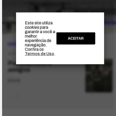
O Artista
Projeto Portin
Este site utiliza
cookies
para
garantir a você a
melhor
ACEITAR
experiência de
ACERVO
|
ICONOGRÁFICO
navegação.
Confira os
Termos de Uso
.
AFRH-576.1
Portinari entre
amigos
[1944]