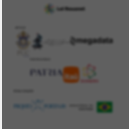
APOIO
PATROCÍNIO
REALIZAÇÂO