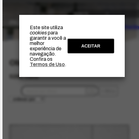
O Artista
Projeto Portin
Este site utiliza
cookies
para
garantir a você a
melhor
ACEITAR
experiência de
navegação.
Confira os
Obras
Termos de Uso
.
5282 itens
filtros