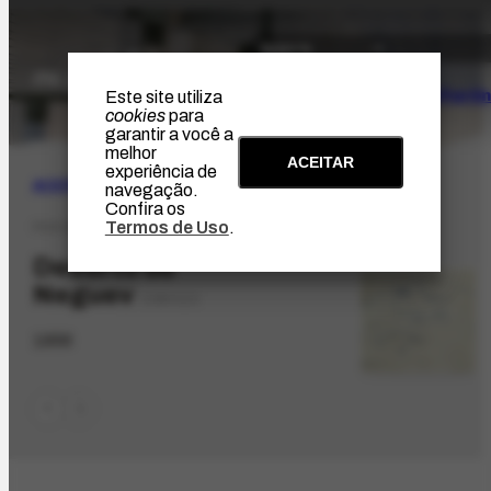
O Artista
Projeto Portin
Este site utiliza
cookies
para
garantir a você a
melhor
ACEITAR
experiência de
ACERVO
|
OBRAS
navegação.
Confira os
Termos de Uso
.
FCO-252
Deserto de
Neguev
ESBOÇO
1956