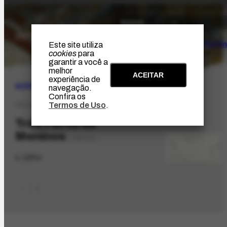
O Artista
Projeto Portin
Este site utiliza
cookies
para
garantir a você a
melhor
ACEITAR
experiência de
ACERVO
|
OBRAS
navegação.
Confira os
Termos de Uso
.
FCO-555
Três Perfis de
Meninos
ESBOÇO
c.1944