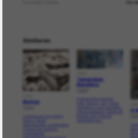
No ve
Inscrição Família
Similares
OBRA
Tamanduá-
Bandeira
[1955]
OBRA
Composição nos tons
Bichos
preto, branco, azul, sépia,
OBR
[1941]
vermelho e ocre vermelho.
O 
Linhas paralelas. Estudo de
[19
Composição em preto e
floresta com homem
branco. Áreas
parecendo ser...
Comp
esfumaçadas, sombreados
bran
e linhas de contorno.
de c
Composição
ema
representando tamanduá,