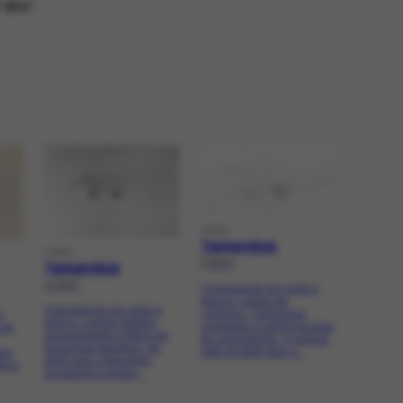
º 804”.
OBRA
Tamanduá
OBRA
[1941]
Tamanduá
c.1957
Composição em preto e
branco. Linhas de
Composição em preto e
contorno. Tamanduá,
e
branco. Linhas rápidas,
ocupando o centro da área
 de
emaranhadas e figura de
da composição. O animal
tamanduá-bandeira, de
está de perfil para a...
duá
perfil para a esquerda,
da e,
ocupando a quase...