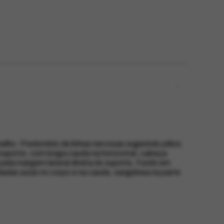
elho. Predomínio de linhas nervosas sugerindo pêlos.
 suporte, com longa cauda na horizontal, cabeça
 pela margem lateral direita do suporte. Fundo em
adas azuis no corpo e na cauda, sangüínea na parte