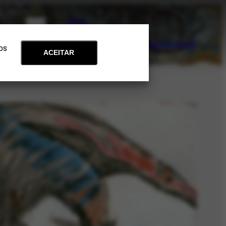
PT
EN
Acervo
Arte e Educação
Atualidades
Contato
Apoie
 os
ACEITAR