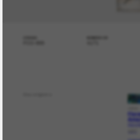
CÓDIGO
NÚMERO CR
FCO-655
4171
Deu origem a
OBRA
Flor
Ama
FCO-17
1957