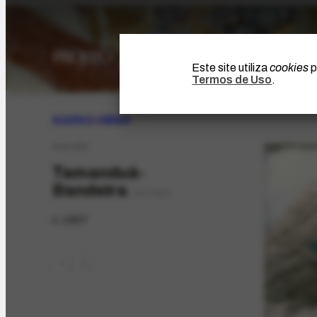
Este site utiliza
cookies
p
Termos de Uso
.
ACERVO
|
OBRAS
FCO-655
Tamanduá-
Bandeira
ESTUDO
c.1957