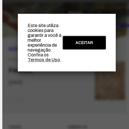
O Artista
Projeto Portin
Este site utiliza
cookies
para
garantir a você a
melhor
ACEITAR
experiência de
ACERVO
|
OBRAS
navegação.
Confira os
Termos de Uso
.
FCO-880
Família
[1942]
CÓDIGO
NÚMERO CR